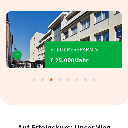
STEUERERSPARNIS
€ 400/Jahr
1
2
3
4
5
6
Auf Erfolgskurs: Unser Weg