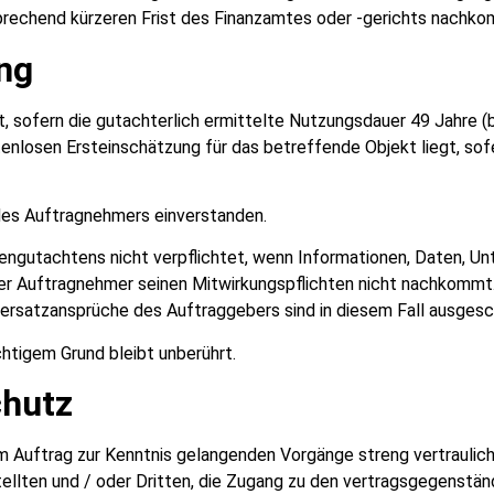
prechend kürzeren Frist des Finanzamtes oder -gerichts nachko
ng
t, sofern die gutachterlich ermittelte Nutzungsdauer 49 Jahre (b
tenlosen Ersteinschätzung für das betreffende Objekt liegt, sof
es Auftragnehmers einverstanden.
engutachtens nicht verpflichtet, wenn Informationen, Daten, Unt
der Auftragnehmer seinen Mitwirkungspflichten nicht nachkomm
ersatzansprüche des Auftraggebers sind in diesem Fall ausgesc
chtigem Grund bleibt unberührt.
chutz
 Auftrag zur Kenntnis gelangenden Vorgänge streng vertraulic
tellten und / oder Dritten, die Zugang zu den vertragsgegenstän