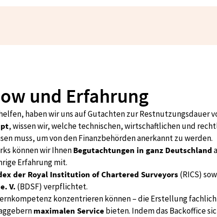
ow und Erfahrung
lfen, haben wir uns auf Gutachten zur Restnutzungsdauer von 
upt
, wissen wir, welche technischen, wirtschaftlichen und rec
eisen muss, um von den Finanzbehörden anerkannt zu werden.
ks können wir Ihnen
Begutachtungen in ganz Deutschland
a
hrige Erfahrung mit.
ex der Royal Institution of Chartered Surveyors
(RICS) so
. V.
(BDSF) verpflichtet.
 Kernkompetenz konzentrieren können – die Erstellung fachlic
traggebern
maximalen Service
bieten. Indem das Backoffice s
ümmert, hält es den Gutachtern den Rücken frei.
digenbüros bieten wir unseren Auftraggebern
überdurchschnit
en wir äußerst agil und flexibel auf die Wünsche unserer Auf
den entwickelt, die jede neue Immobilie zunächst mit unsere