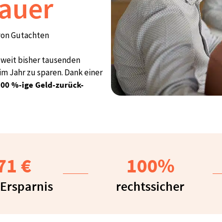
auer
 von Gutachten
weit bisher tausenden
im Jahr zu sparen. Dank einer
100 %-ige Geld-zurück-
71
 €
100
%
 Ersparnis
rechtssicher