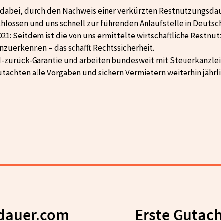
ld-zurück-Garantie und arbeiten bundesweit mit Steuerkanzlei
utachten alle Vorgaben und sichern Vermietern weiterhin jährl
dauer.com
Erste Gutac
kosten
einer Steuersoftware auf
uche nach geeigneten
Nutzungsdauer.com etabli
et Nutzungsdauer.com mit
Restnutzungsdauer i