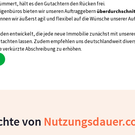
tachten lassen. Zudem empfehlen uns deutschlandweit diver
e verkürzte Abschreibung zu erhöhen.
chte von
Nutzungsdauer.
dabei, durch den Nachweis einer verkürzten Restnutzungsdau
hlossen und uns schnell zur führenden Anlaufstelle in Deutsc
2021: Seitdem ist die von uns ermittelte wirtschaftliche Rest
nzuerkennen – das schafft Rechtssicherheit.