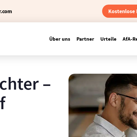
r.com
Kostenlose 
Über uns
Partner
Urteile
AfA-R
chter –
f